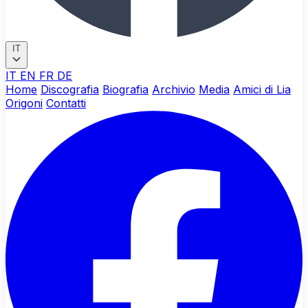
IT
IT
EN
FR
DE
Home
Discografia
Biografia
Archivio
Media
Amici di Lia
Origoni
Contatti