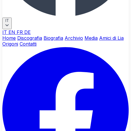
IT
IT
EN
FR
DE
Home
Discografia
Biografia
Archivio
Media
Amici di Lia
Origoni
Contatti