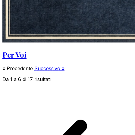
Per Voi
« Precedente
Successivo »
Da
1
a
6
di
17
risultati