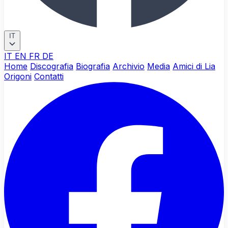
IT
IT
EN
FR
DE
Home
Discografia
Biografia
Archivio
Media
Amici di Lia
Origoni
Contatti