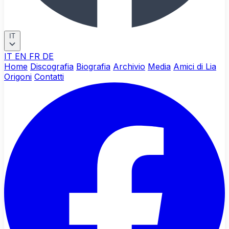
IT
IT
EN
FR
DE
Home
Discografia
Biografia
Archivio
Media
Amici di Lia
Origoni
Contatti