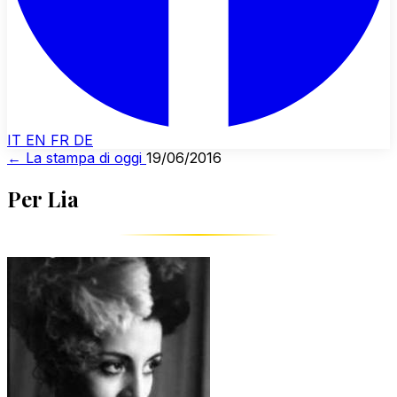
IT
EN
FR
DE
← La stampa di oggi
19/06/2016
Per Lia