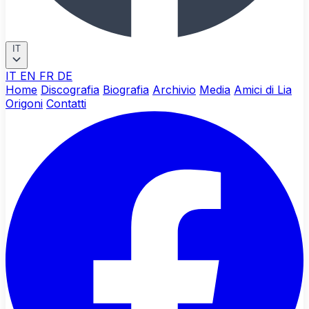
IT
IT
EN
FR
DE
Home
Discografia
Biografia
Archivio
Media
Amici di Lia
Origoni
Contatti