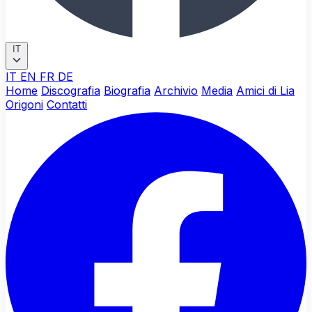
IT
IT
EN
FR
DE
Home
Discografia
Biografia
Archivio
Media
Amici di Lia
Origoni
Contatti