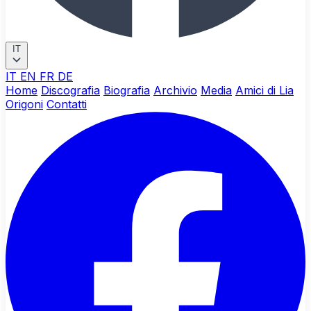
IT
IT
EN
FR
DE
Home
Discografia
Biografia
Archivio
Media
Amici di Lia
Origoni
Contatti